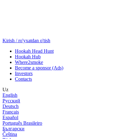
Kirish / ro'yxatdan o'tish
Hookah Head Hunt
Hookah Hub
Where2smoke
Become a sponsor (Ads)
Investors
Contacts
Uz
English
Русский
Deutsch
Français
Español
Português Brasileiro
Български
Čeština