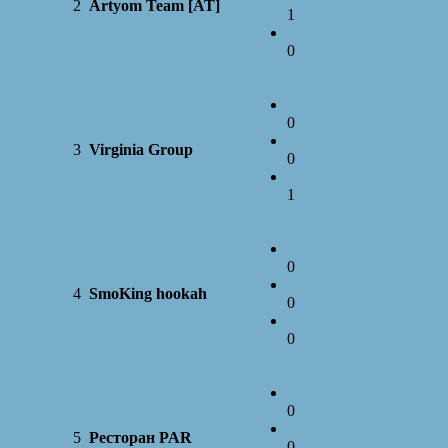
2
Artyom Team [AT]
1
0
0
3
Virginia Group
0
1
0
4
SmoKing hookah
0
0
0
5
Ресторан PAR
0