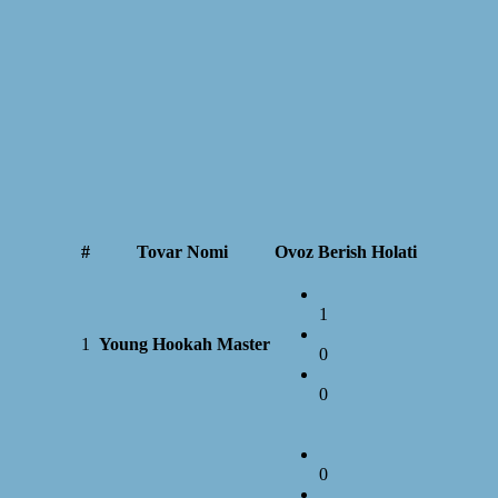
#
Tovar Nomi
Ovoz Berish Holati
1
1
Young Hookah Master
0
0
0