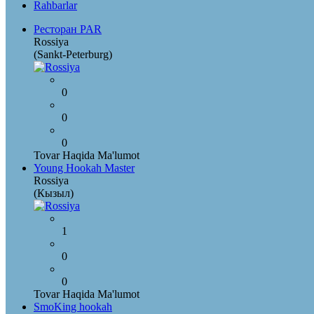
Rahbarlar
Ресторан PAR
Rossiya
(Sankt-Peterburg)
0
0
0
Tovar Haqida Ma'lumot
Young Hookah Master
Rossiya
(Кызыл)
1
0
0
Tovar Haqida Ma'lumot
SmoKing hookah