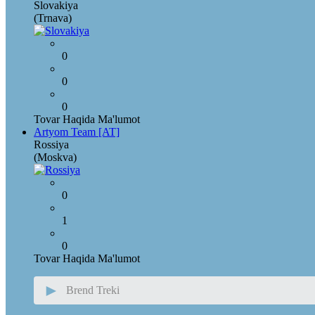
Slovakiya
(Trnava)
0
0
0
Tovar Haqida Ma'lumot
Artyom Team [AT]
Rossiya
(Moskva)
0
1
0
Tovar Haqida Ma'lumot
►
Brend Treki