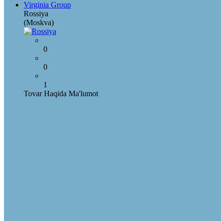
Virginia Group
Rossiya
(Moskva)
0
0
1
Tovar Haqida Ma'lumot