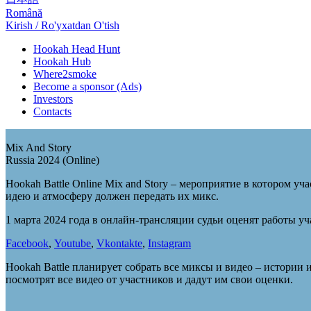
Română
Kirish / Ro'yxatdan O'tish
Hookah Head Hunt
Hookah Hub
Where2smoke
Become a sponsor (Ads)
Investors
Contacts
Mix And Story
Russia 2024 (Online)
Hookah Battle Online Mix and Story – мероприятие в котором 
идею и атмосферу должен передать их микс.
1 марта 2024 года в онлайн-трансляции судьи оценят работы у
Facebook
,
Youtube
,
Vkontakte
,
Instagram
Hookah Battle планирует собрать все миксы и видео – истории 
посмотрят все видео от участников и дадут им свои оценки.