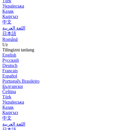
Türk
Українська
Қазақ
Кыргыз
中文
اللغة العربية
日本語
Română
Uz
Tilingizni tanlang
English
Русский
Deutsch
Français
Español
Português Brasileiro
Български
Čeština
Türk
Українська
Қазақ
Кыргыз
中文
اللغة العربية
日本語