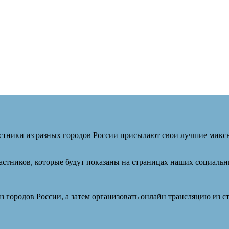
участники из разных городов России присылают свои лучшие микс
частников, которые будут показаны на страницах наших социальн
из городов России, а затем организовать онлайн трансляцию из с