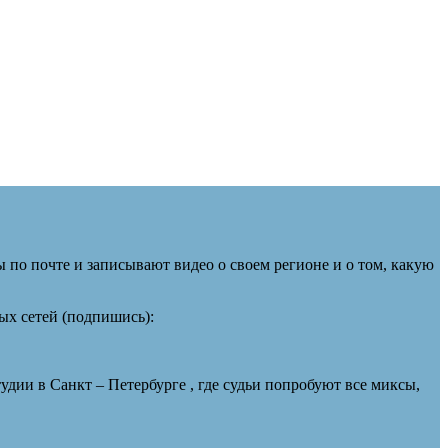
ы по почте и записывают видео о своем регионе и о том, какую
ых сетей (подпишись):
тудии в Санкт – Петербурге , где судьи попробуют все миксы,